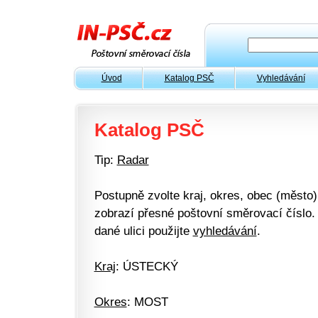
Úvod
Katalog PSČ
Vyhledávání
Katalog PSČ
Tip:
Radar
Postupně zvolte kraj, okres, obec (město) 
zobrazí přesné poštovní směrovací číslo. 
dané ulici použijte
vyhledávání
.
Kraj
: ÚSTECKÝ
Okres
: MOST