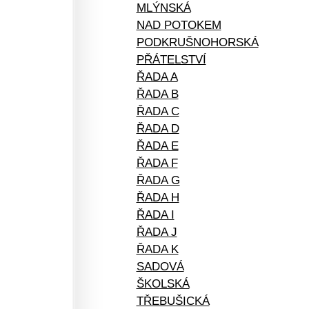
MLÝNSKÁ
NAD POTOKEM
PODKRUŠNOHORSKÁ
PŘÁTELSTVÍ
ŘADA A
ŘADA B
ŘADA C
ŘADA D
ŘADA E
ŘADA F
ŘADA G
ŘADA H
ŘADA I
ŘADA J
ŘADA K
SADOVÁ
ŠKOLSKÁ
TŘEBUŠICKÁ