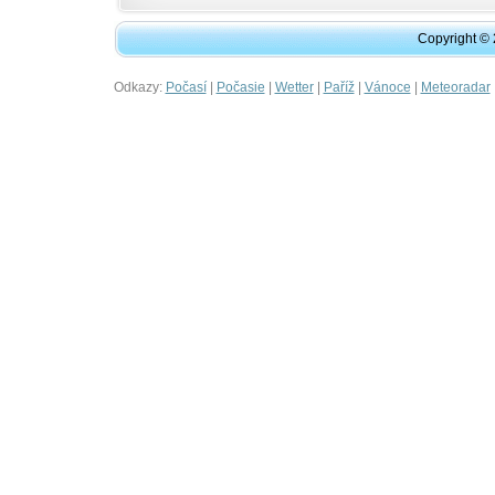
Copyright ©
Odkazy:
|
|
|
|
|
Počasí
Počasie
Wetter
Paříž
Vánoce
Meteoradar