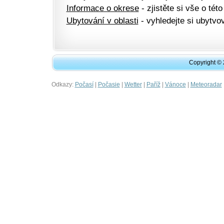
Informace o okrese
- zjistěte si vše o této
Ubytování v oblasti
- vyhledejte si ubytvov
Copyright ©
Odkazy:
|
|
|
|
|
Počasí
Počasie
Wetter
Paříž
Vánoce
Meteoradar