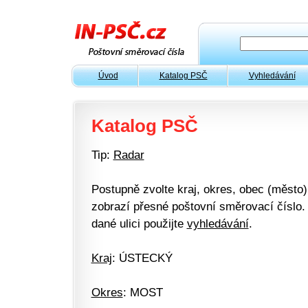
Úvod
Katalog PSČ
Vyhledávání
Katalog PSČ
Tip:
Radar
Postupně zvolte kraj, okres, obec (město) 
zobrazí přesné poštovní směrovací číslo. 
dané ulici použijte
vyhledávání
.
Kraj
: ÚSTECKÝ
Okres
: MOST