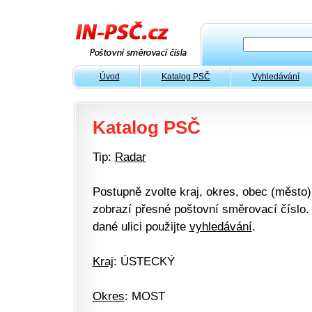
Úvod
Katalog PSČ
Vyhledávání
Katalog PSČ
Tip:
Radar
Postupně zvolte kraj, okres, obec (město) 
zobrazí přesné poštovní směrovací číslo. 
dané ulici použijte
vyhledávání
.
Kraj
: ÚSTECKÝ
Okres
: MOST