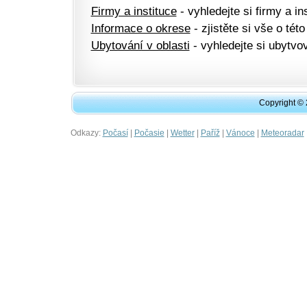
Firmy a instituce
- vyhledejte si firmy a ins
Informace o okrese
- zjistěte si vše o této
Ubytování v oblasti
- vyhledejte si ubytvov
Copyright ©
Odkazy:
|
|
|
|
|
Počasí
Počasie
Wetter
Paříž
Vánoce
Meteoradar