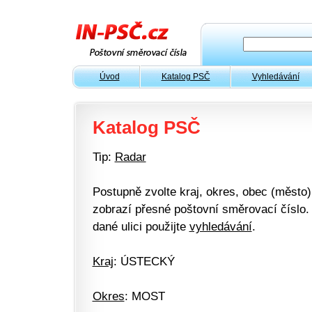
Úvod
Katalog PSČ
Vyhledávání
Katalog PSČ
Tip:
Radar
Postupně zvolte kraj, okres, obec (město) 
zobrazí přesné poštovní směrovací číslo. 
dané ulici použijte
vyhledávání
.
Kraj
: ÚSTECKÝ
Okres
: MOST