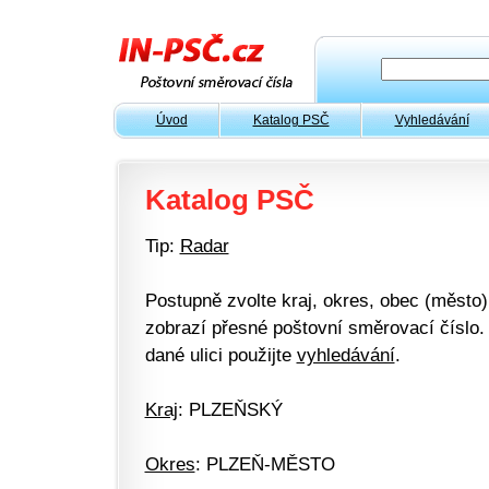
Úvod
Katalog PSČ
Vyhledávání
Katalog PSČ
Tip:
Radar
Postupně zvolte kraj, okres, obec (město) 
zobrazí přesné poštovní směrovací číslo. 
dané ulici použijte
vyhledávání
.
Kraj
: PLZEŇSKÝ
Okres
: PLZEŇ-MĚSTO