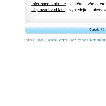
Informace o okrese
- zjistěte si vše o této
Ubytování v oblasti
- vyhledejte si ubytvov
Copyright ©
Odkazy:
|
|
|
|
|
Počasí
Počasie
Wetter
Paříž
Vánoce
Meteoradar