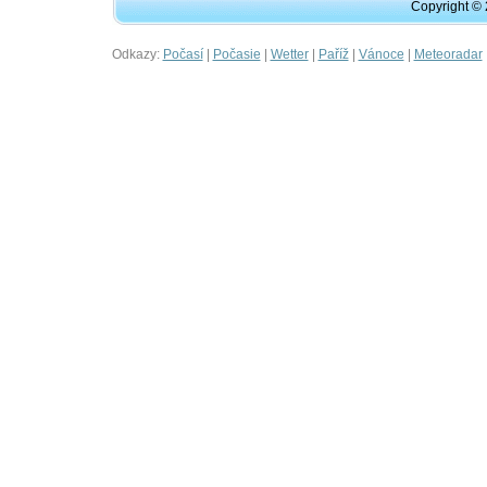
Copyright ©
Odkazy:
|
|
|
|
|
Počasí
Počasie
Wetter
Paříž
Vánoce
Meteoradar