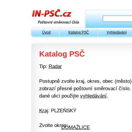
Úvod
Katalog PSČ
Vyhledávání
Katalog PSČ
Tip:
Radar
Postupně zvolte kraj, okres, obec (město) 
zobrazí přesné poštovní směrovací číslo. 
dané ulici použijte
vyhledávání
.
Kraj
: PLZEŇSKÝ
Zvolte okres:
DOMAŽLICE