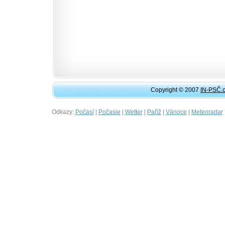
Copyright © 2007
IN-PSČ.
Odkazy:
|
|
|
|
|
Počasí
Počasie
Wetter
Paříž
Vánoce
Meteoradar