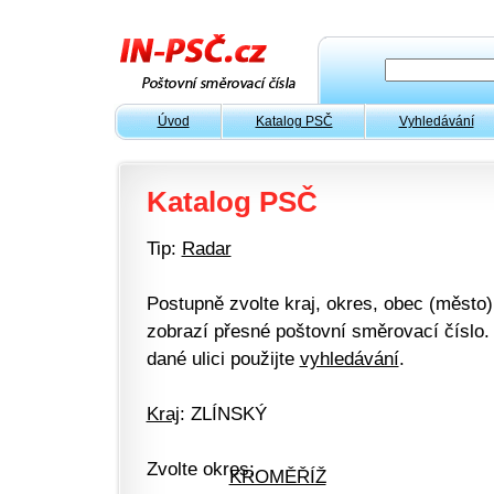
Úvod
Katalog PSČ
Vyhledávání
Katalog PSČ
Tip:
Radar
Postupně zvolte kraj, okres, obec (město) 
zobrazí přesné poštovní směrovací číslo. 
dané ulici použijte
vyhledávání
.
Kraj
: ZLÍNSKÝ
Zvolte okres:
KROMĚŘÍŽ