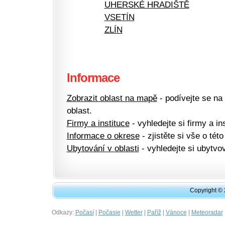
UHERSKÉ HRADIŠTĚ
VSETÍN
ZLÍN
Informace
Zobrazit oblast na mapě
- podívejte se na
oblast.
Firmy a instituce
- vyhledejte si firmy a ins
Informace o okrese
- zjistěte si vše o této
Ubytování v oblasti
- vyhledejte si ubytvov
Copyright ©
Odkazy:
|
|
|
|
|
Počasí
Počasie
Wetter
Paříž
Vánoce
Meteoradar