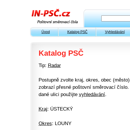
Úvod
Katalog PSČ
Vyhledávání
Katalog PSČ
Tip:
Radar
Postupně zvolte kraj, okres, obec (město) 
zobrazí přesné poštovní směrovací číslo. 
dané ulici použijte
vyhledávání
.
Kraj
: ÚSTECKÝ
Okres
: LOUNY