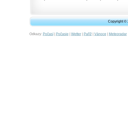
Copyright ©
Odkazy:
|
|
|
|
|
Počasí
Počasie
Wetter
Paříž
Vánoce
Meteoradar