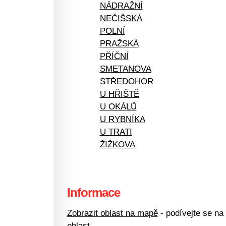
NÁDRAŽNÍ
NEČIŠSKÁ
POLNÍ
PRAŽSKÁ
PŘÍČNÍ
SMETANOVA
STŘEDOHOR
U HŘIŠTĚ
U OKÁLŮ
U RYBNÍKA
U TRATI
ŽIŽKOVA
Informace
Zobrazit oblast na mapě
- podívejte se na
oblast.