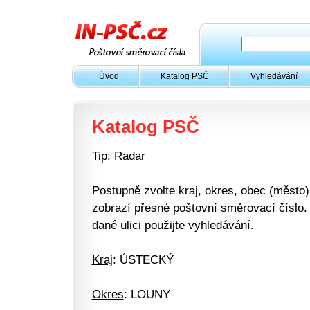
Úvod
Katalog PSČ
Vyhledávání
Katalog PSČ
Tip:
Radar
Postupně zvolte kraj, okres, obec (město) 
zobrazí přesné poštovní směrovací číslo. 
dané ulici použijte
vyhledávání
.
Kraj
: ÚSTECKÝ
Okres
: LOUNY