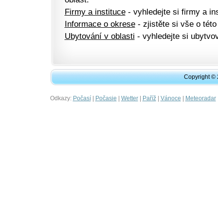
Firmy a instituce
- vyhledejte si firmy a ins
Informace o okrese
- zjistěte si vše o této
Ubytování v oblasti
- vyhledejte si ubytvov
Copyright ©
Odkazy:
|
|
|
|
|
Počasí
Počasie
Wetter
Paříž
Vánoce
Meteoradar