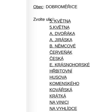
Obec
: DOBROMĚŘICE
Zvolte ulici:
5. KVĚTNA
5.KVĚTNA
A. DVOŘÁKA
A. JIRÁSKA
B. NĚMCOVÉ
ČERVEŇÁK
ČESKÁ
E. KRÁSNOHORSKÉ
HŘBITOVNÍ
HUSOVA
KOMENSKÉHO
KOVÁŘSKÁ
KRÁTKÁ
NA VINICI
NA VYHLÍDCE