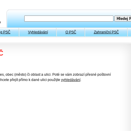
og PSČ
Vyhledávání
O PSČ
Zahraniční PSČ
Č
es, obec (město) či oblast a ulici. Poté se vám zobrazí přesné poštovní
hcete přejít přímo k dané ulici použijte
vyhledávání
.