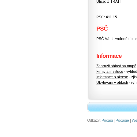
Ulice
: U TRATI
PSČ:
411 15
PSČ
PSČ Vámi zvolené oblas
Informace
Zobrazit oblast na mapě
Firmy a instituce
- vyhlede
Informace o okrese
- zjis
Ubytování v oblasti
- vyh
Odkazy:
|
|
Počasí
Počasie
Wet