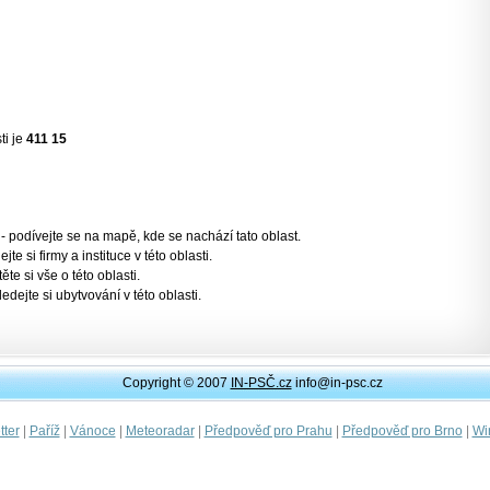
ti je
411 15
- podívejte se na mapě, kde se nachází tato oblast.
jte si firmy a instituce v této oblasti.
těte si vše o této oblasti.
ledejte si ubytvování v této oblasti.
Copyright © 2007
IN-PSČ.cz
info@in-psc.cz
|
|
|
|
|
|
ter
Paříž
Vánoce
Meteoradar
Předpověď pro Prahu
Předpověď pro Brno
Wi