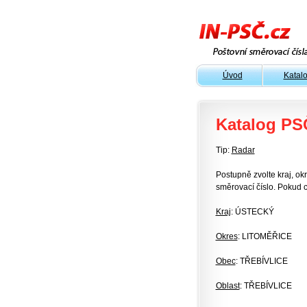
Úvod
Katal
Katalog PS
Tip:
Radar
Postupně zvolte kraj, okr
směrovací číslo. Pokud c
Kraj
: ÚSTECKÝ
Okres
: LITOMĚŘICE
Obec
: TŘEBÍVLICE
Oblast
: TŘEBÍVLICE