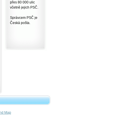
přes 80 000 ulic
včetně jejich PSČ.
Správcem PSČ je
Česká pošta.
nd Map