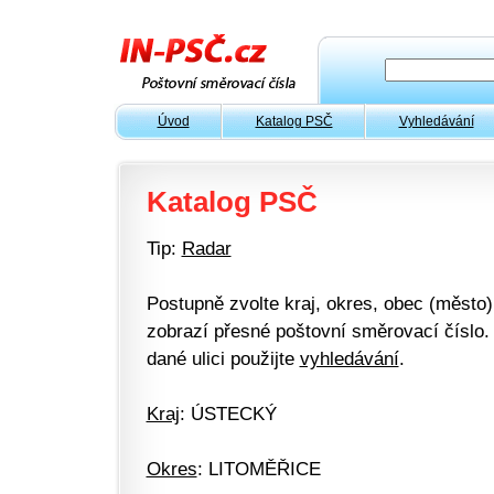
Úvod
Katalog PSČ
Vyhledávání
Katalog PSČ
Tip:
Radar
Postupně zvolte kraj, okres, obec (město) 
zobrazí přesné poštovní směrovací číslo. 
dané ulici použijte
vyhledávání
.
Kraj
: ÚSTECKÝ
Okres
: LITOMĚŘICE