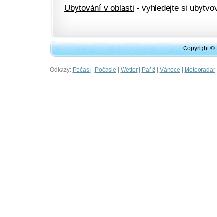
Ubytování v oblasti
- vyhledejte si ubytvov
Copyright ©
Odkazy:
|
|
|
|
|
Počasí
Počasie
Wetter
Paříž
Vánoce
Meteoradar