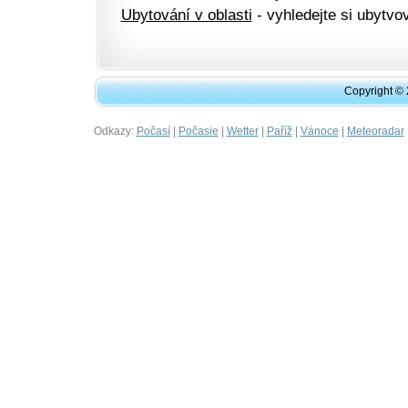
Ubytování v oblasti
- vyhledejte si ubytvov
Copyright ©
Odkazy:
|
|
|
|
|
Počasí
Počasie
Wetter
Paříž
Vánoce
Meteoradar