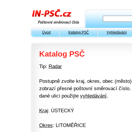
Úvod
Katalog PSČ
Vyhledávání
Katalog PSČ
Tip:
Radar
Postupně zvolte kraj, okres, obec (město) 
zobrazí přesné poštovní směrovací číslo. 
dané ulici použijte
vyhledávání
.
Kraj
: ÚSTECKÝ
Okres
: LITOMĚŘICE