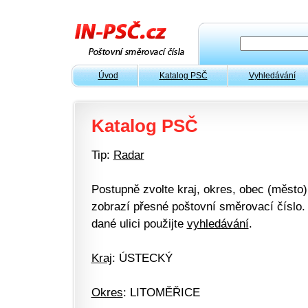
Úvod
Katalog PSČ
Vyhledávání
Katalog PSČ
Tip:
Radar
Postupně zvolte kraj, okres, obec (město) 
zobrazí přesné poštovní směrovací číslo. 
dané ulici použijte
vyhledávání
.
Kraj
: ÚSTECKÝ
Okres
: LITOMĚŘICE