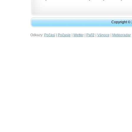
Copyright ©
Odkazy:
|
|
|
|
|
Počasí
Počasie
Wetter
Paříž
Vánoce
Meteoradar