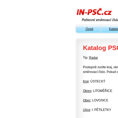
Úvod
Katal
Katalog PS
Tip:
Radar
Postupně zvolte kraj, okr
směrovací číslo. Pokud c
Kraj
: ÚSTECKÝ
Okres
: LITOMĚŘICE
Obec
: LOVOSICE
Ulice
: I. PĚTILETKY