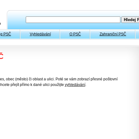
og PSČ
Vyhledávání
O PSČ
Zahraniční PSČ
Č
es, obec (město) či oblast a ulici. Poté se vám zobrazí přesné poštovní
hcete přejít přímo k dané ulici použijte
vyhledávání
.