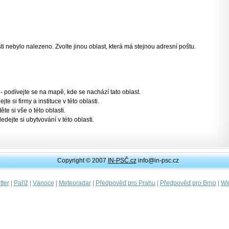
 nebylo nalezeno. Zvolte jinou oblast, která má stejnou adresní poštu.
- podívejte se na mapě, kde se nachází tato oblast.
jte si firmy a instituce v této oblasti.
těte si vše o této oblasti.
ledejte si ubytvování v této oblasti.
Copyright © 2007
IN-PSČ.cz
info@in-psc.cz
|
|
|
|
|
|
ter
Paříž
Vánoce
Meteoradar
Předpověď pro Prahu
Předpověď pro Brno
Wi