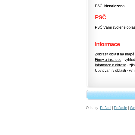
PSČ:
Nenalezeno
PSČ
PSČ Vámi zvolené oblasti
Informace
Zobrazit oblast na mapě
Firmy a instituce
- vyhlede
Informace o okrese
- zjis
Ubytování v oblasti
- vyh
Odkazy:
|
|
Počasí
Počasie
Wet