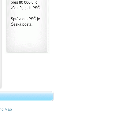
přes 80 000 ulic
včetně jejich PSČ.
Správcem PSČ je
Česká pošta.
nd Map