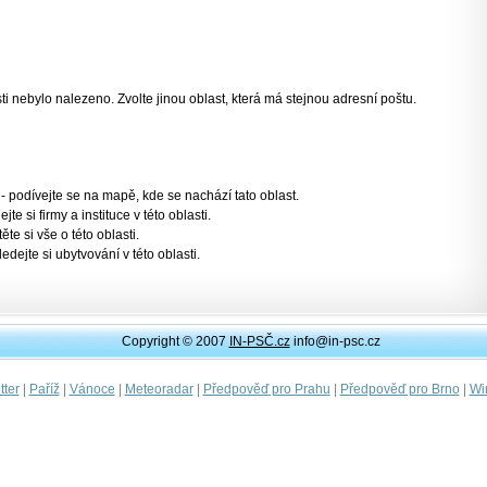
 nebylo nalezeno. Zvolte jinou oblast, která má stejnou adresní poštu.
- podívejte se na mapě, kde se nachází tato oblast.
jte si firmy a instituce v této oblasti.
těte si vše o této oblasti.
ledejte si ubytvování v této oblasti.
Copyright © 2007
IN-PSČ.cz
info@in-psc.cz
|
|
|
|
|
|
ter
Paříž
Vánoce
Meteoradar
Předpověď pro Prahu
Předpověď pro Brno
Wi