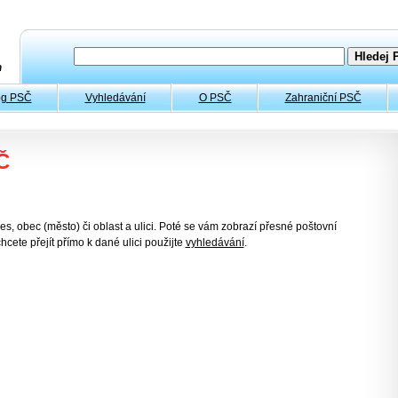
og PSČ
Vyhledávání
O PSČ
Zahraniční PSČ
Č
es, obec (město) či oblast a ulici. Poté se vám zobrazí přesné poštovní
hcete přejít přímo k dané ulici použijte
vyhledávání
.