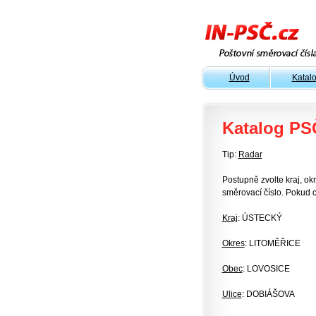
Úvod
Katal
Katalog PS
Tip:
Radar
Postupně zvolte kraj, okr
směrovací číslo. Pokud c
Kraj
: ÚSTECKÝ
Okres
: LITOMĚŘICE
Obec
: LOVOSICE
Ulice
: DOBIÁŠOVA