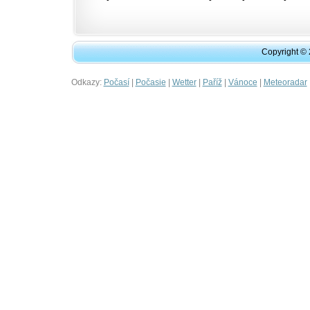
Copyright ©
Odkazy:
|
|
|
|
|
Počasí
Počasie
Wetter
Paříž
Vánoce
Meteoradar