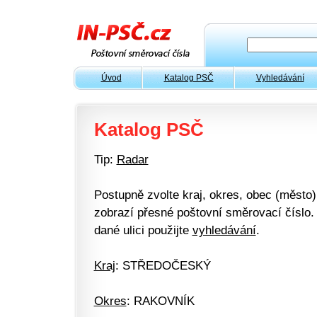
Úvod
Katalog PSČ
Vyhledávání
Katalog PSČ
Tip:
Radar
Postupně zvolte kraj, okres, obec (město) 
zobrazí přesné poštovní směrovací číslo. 
dané ulici použijte
vyhledávání
.
Kraj
: STŘEDOČESKÝ
Okres
: RAKOVNÍK