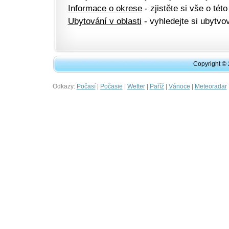
Informace o okrese
- zjistěte si vše o této
Ubytování v oblasti
- vyhledejte si ubytvov
Copyright ©
Odkazy:
|
|
|
|
|
Počasí
Počasie
Wetter
Paříž
Vánoce
Meteoradar