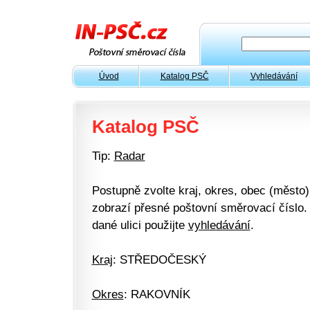
Úvod
Katalog PSČ
Vyhledávání
Katalog PSČ
Tip:
Radar
Postupně zvolte kraj, okres, obec (město) 
zobrazí přesné poštovní směrovací číslo. 
dané ulici použijte
vyhledávání
.
Kraj
: STŘEDOČESKÝ
Okres
: RAKOVNÍK