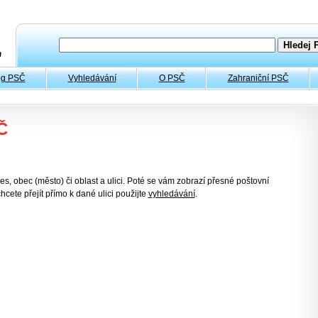
og PSČ
Vyhledávání
O PSČ
Zahraniční PSČ
Č
es, obec (město) či oblast a ulici. Poté se vám zobrazí přesné poštovní
hcete přejít přímo k dané ulici použijte
vyhledávání
.