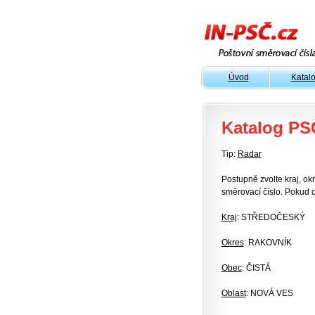
Úvod
Katal
Katalog PS
Tip:
Radar
Postupně zvolte kraj, okr
směrovací číslo. Pokud c
Kraj
: STŘEDOČESKÝ
Okres
: RAKOVNÍK
Obec
: ČISTÁ
Oblast
: NOVÁ VES