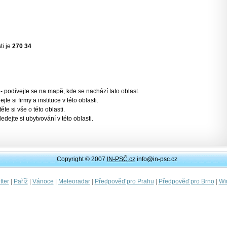
ti je
270 34
- podívejte se na mapě, kde se nachází tato oblast.
jte si firmy a instituce v této oblasti.
těte si vše o této oblasti.
ledejte si ubytvování v této oblasti.
Copyright © 2007
IN-PSČ.cz
info@in-psc.cz
|
|
|
|
|
|
ter
Paříž
Vánoce
Meteoradar
Předpověď pro Prahu
Předpověď pro Brno
Wi