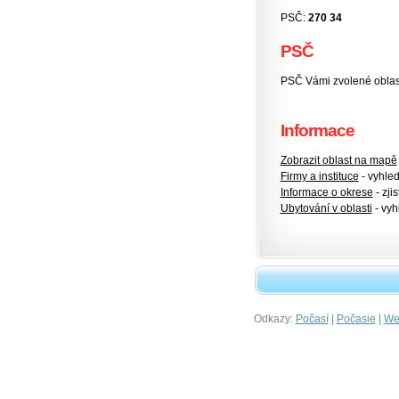
PSČ:
270 34
PSČ
PSČ Vámi zvolené oblas
Informace
Zobrazit oblast na mapě
Firmy a instituce
- vyhlede
Informace o okrese
- zjis
Ubytování v oblasti
- vyh
Odkazy:
|
|
Počasí
Počasie
Wet