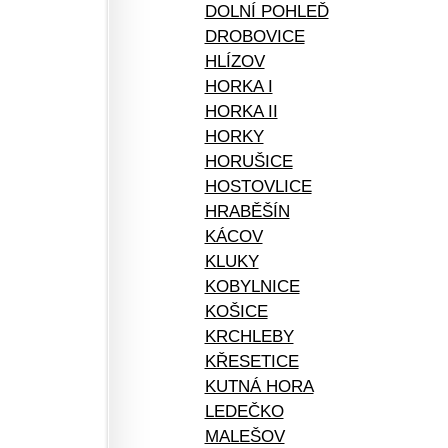
DOLNÍ POHLEĎ
DROBOVICE
HLÍZOV
HORKA I
HORKA II
HORKY
HORUŠICE
HOSTOVLICE
HRABĚŠÍN
KÁCOV
KLUKY
KOBYLNICE
KOŠICE
KRCHLEBY
KŘESETICE
KUTNÁ HORA
LEDEČKO
MALEŠOV