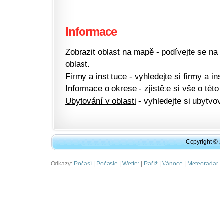
Informace
Zobrazit oblast na mapě
- podívejte se na
oblast.
Firmy a instituce
- vyhledejte si firmy a ins
Informace o okrese
- zjistěte si vše o této
Ubytování v oblasti
- vyhledejte si ubytvov
Copyright ©
Odkazy:
|
|
|
|
|
Počasí
Počasie
Wetter
Paříž
Vánoce
Meteoradar