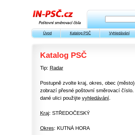
Úvod
Katalog PSČ
Vyhledávání
Katalog PSČ
Tip:
Radar
Postupně zvolte kraj, okres, obec (město) 
zobrazí přesné poštovní směrovací číslo. 
dané ulici použijte
vyhledávání
.
Kraj
: STŘEDOČESKÝ
Okres
: KUTNÁ HORA