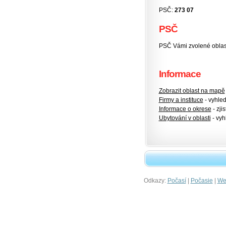
PSČ:
273 07
PSČ
PSČ Vámi zvolené oblas
Informace
Zobrazit oblast na mapě
Firmy a instituce
- vyhlede
Informace o okrese
- zjis
Ubytování v oblasti
- vyh
Odkazy:
|
|
Počasí
Počasie
Wet