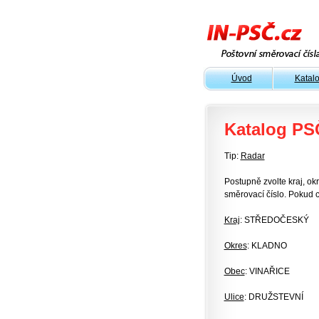
Úvod
Katal
Katalog PS
Tip:
Radar
Postupně zvolte kraj, okr
směrovací číslo. Pokud c
Kraj
: STŘEDOČESKÝ
Okres
: KLADNO
Obec
: VINAŘICE
Ulice
: DRUŽSTEVNÍ