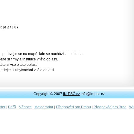
ti je
273 07
- podívejte se na mapě, kde se nachází tato oblast.
jte si firmy a instituce v této oblasti.
těte si vše o této oblasti.
ledejte si ubytvování v této oblasti.
Copyright © 2007
IN-PSČ.cz
info@in-psc.cz
|
|
|
|
|
|
ter
Paříž
Vánoce
Meteoradar
Předpověď pro Prahu
Předpověď pro Brno
Wi