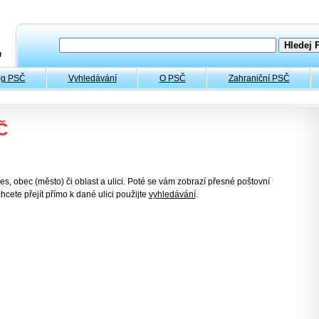
og PSČ
Vyhledávání
O PSČ
Zahraniční PSČ
Č
es, obec (město) či oblast a ulici. Poté se vám zobrazí přesné poštovní
hcete přejít přímo k dané ulici použijte
vyhledávání
.