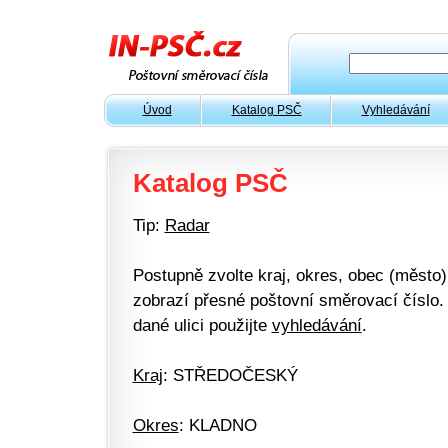
Úvod
Katalog PSČ
Vyhledávání
Katalog PSČ
Tip:
Radar
Postupně zvolte kraj, okres, obec (město) 
zobrazí přesné poštovní směrovací číslo. 
dané ulici použijte
vyhledávání
.
Kraj
: STŘEDOČESKÝ
Okres
: KLADNO