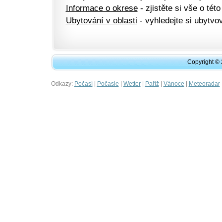
Informace o okrese
- zjistěte si vše o této
Ubytování v oblasti
- vyhledejte si ubytvov
Copyright ©
Odkazy:
|
|
|
|
|
Počasí
Počasie
Wetter
Paříž
Vánoce
Meteoradar