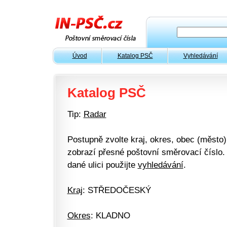
Úvod
Katalog PSČ
Vyhledávání
Katalog PSČ
Tip:
Radar
Postupně zvolte kraj, okres, obec (město) 
zobrazí přesné poštovní směrovací číslo. 
dané ulici použijte
vyhledávání
.
Kraj
: STŘEDOČESKÝ
Okres
: KLADNO