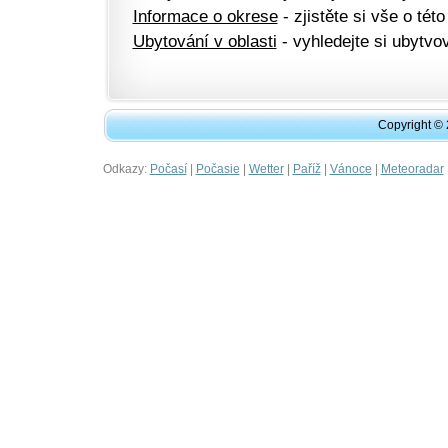
Informace o okrese
- zjistěte si vše o této
Ubytování v oblasti
- vyhledejte si ubytvov
Copyright ©
Odkazy:
|
|
|
|
|
Počasí
Počasie
Wetter
Paříž
Vánoce
Meteoradar