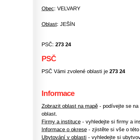
Obec
: VELVARY
Oblast
: JEŠÍN
PSČ:
273 24
PSČ
PSČ Vámi zvolené oblasti je
273 24
Informace
Zobrazit oblast na mapě
- podívejte se na
oblast.
Firmy a instituce
- vyhledejte si firmy a ins
Informace o okrese
- zjistěte si vše o této
Ubytování v oblasti
- vyhledejte si ubytvov