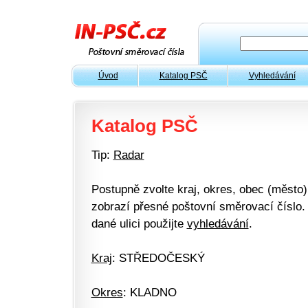
Úvod
Katalog PSČ
Vyhledávání
Katalog PSČ
Tip:
Radar
Postupně zvolte kraj, okres, obec (město) 
zobrazí přesné poštovní směrovací číslo. 
dané ulici použijte
vyhledávání
.
Kraj
: STŘEDOČESKÝ
Okres
: KLADNO