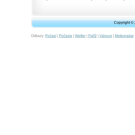
Copyright ©
Odkazy:
|
|
|
|
|
Počasí
Počasie
Wetter
Paříž
Vánoce
Meteoradar