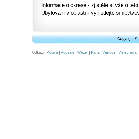
Informace o okrese
- zjistěte si vše o této
Ubytování v oblasti
- vyhledejte si ubytvov
Copyright ©
Odkazy:
|
|
|
|
|
Počasí
Počasie
Wetter
Paříž
Vánoce
Meteoradar