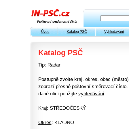
Úvod
Katalog PSČ
Vyhledávání
Katalog PSČ
Tip:
Radar
Postupně zvolte kraj, okres, obec (město) 
zobrazí přesné poštovní směrovací číslo. 
dané ulici použijte
vyhledávání
.
Kraj
: STŘEDOČESKÝ
Okres
: KLADNO