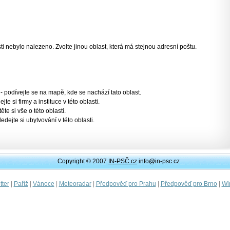
 nebylo nalezeno. Zvolte jinou oblast, která má stejnou adresní poštu.
- podívejte se na mapě, kde se nachází tato oblast.
jte si firmy a instituce v této oblasti.
těte si vše o této oblasti.
ledejte si ubytvování v této oblasti.
Copyright © 2007
IN-PSČ.cz
info@in-psc.cz
|
|
|
|
|
|
ter
Paříž
Vánoce
Meteoradar
Předpověď pro Prahu
Předpověď pro Brno
Wi