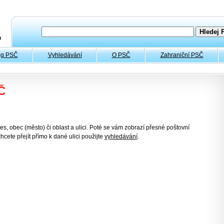
og PSČ
Vyhledávání
O PSČ
Zahraniční PSČ
Č
es, obec (město) či oblast a ulici. Poté se vám zobrazí přesné poštovní
hcete přejít přímo k dané ulici použijte
vyhledávání
.