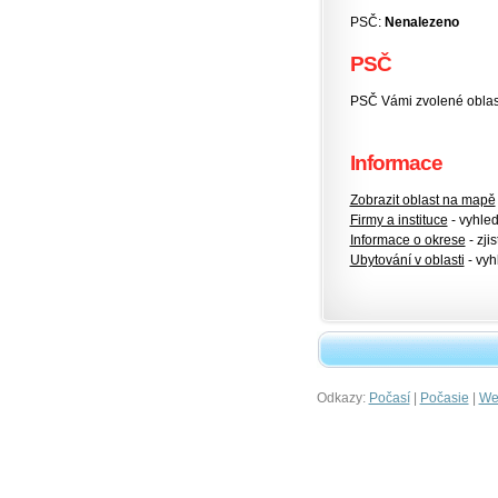
PSČ:
Nenalezeno
PSČ
PSČ Vámi zvolené oblasti
Informace
Zobrazit oblast na mapě
Firmy a instituce
- vyhlede
Informace o okrese
- zjis
Ubytování v oblasti
- vyh
Odkazy:
|
|
Počasí
Počasie
Wet