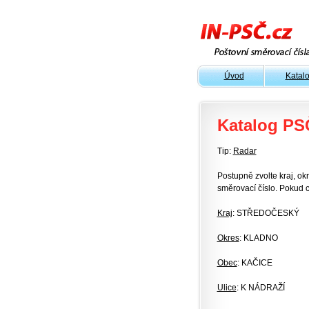
Úvod
Katal
Katalog PS
Tip:
Radar
Postupně zvolte kraj, okr
směrovací číslo. Pokud c
Kraj
: STŘEDOČESKÝ
Okres
: KLADNO
Obec
: KAČICE
Ulice
: K NÁDRAŽÍ