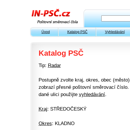
Úvod
Katalog PSČ
Vyhledávání
Katalog PSČ
Tip:
Radar
Postupně zvolte kraj, okres, obec (město) 
zobrazí přesné poštovní směrovací číslo. 
dané ulici použijte
vyhledávání
.
Kraj
: STŘEDOČESKÝ
Okres
: KLADNO