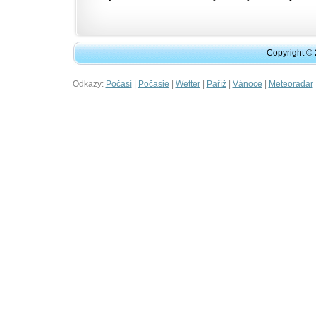
Copyright ©
Odkazy:
|
|
|
|
|
Počasí
Počasie
Wetter
Paříž
Vánoce
Meteoradar