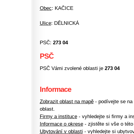
Obec
: KAČICE
Ulice
: DĚLNICKÁ
PSČ:
273 04
PSČ
PSČ Vámi zvolené oblasti je
273 04
Informace
Zobrazit oblast na mapě
- podívejte se na
oblast.
Firmy a instituce
- vyhledejte si firmy a ins
Informace o okrese
- zjistěte si vše o této
Ubytování v oblasti
- vyhledejte si ubytvov