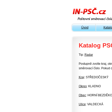
Úvod
Katal
Katalog PS
Tip:
Radar
Postupně zvolte kraj, okr
směrovací číslo. Pokud c
Kraj
: STŘEDOČESKÝ
Okres
: KLADNO
Obec
: HORNÍ BEZDĚK
Ulice
: VALDECKÁ