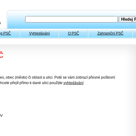
og PSČ
Vyhledávání
O PSČ
Zahraniční PSČ
Č
es, obec (město) či oblast a ulici. Poté se vám zobrazí přesné poštovní
hcete přejít přímo k dané ulici použijte
vyhledávání
.
OV