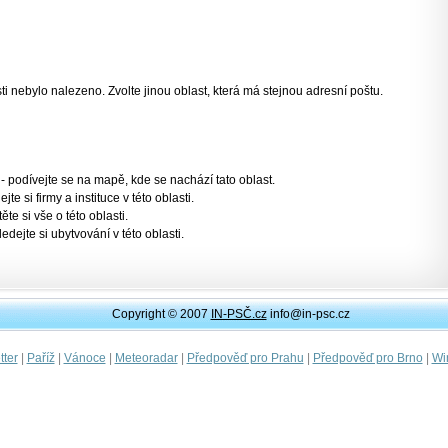
 nebylo nalezeno. Zvolte jinou oblast, která má stejnou adresní poštu.
- podívejte se na mapě, kde se nachází tato oblast.
jte si firmy a instituce v této oblasti.
těte si vše o této oblasti.
ledejte si ubytvování v této oblasti.
Copyright © 2007
IN-PSČ.cz
info@in-psc.cz
|
|
|
|
|
|
ter
Paříž
Vánoce
Meteoradar
Předpověď pro Prahu
Předpověď pro Brno
Wi