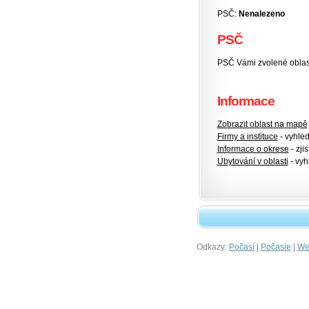
PSČ:
Nenalezeno
PSČ
PSČ Vámi zvolené oblasti
Informace
Zobrazit oblast na mapě
Firmy a instituce
- vyhlede
Informace o okrese
- zjis
Ubytování v oblasti
- vyh
Odkazy:
|
|
Počasí
Počasie
Wet