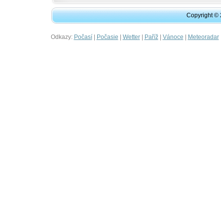
Copyright ©
Odkazy:
|
|
|
|
|
Počasí
Počasie
Wetter
Paříž
Vánoce
Meteoradar