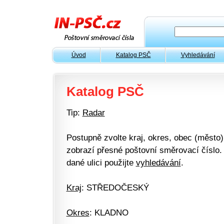
Úvod
Katalog PSČ
Vyhledávání
Katalog PSČ
Tip:
Radar
Postupně zvolte kraj, okres, obec (město) 
zobrazí přesné poštovní směrovací číslo. 
dané ulici použijte
vyhledávání
.
Kraj
: STŘEDOČESKÝ
Okres
: KLADNO