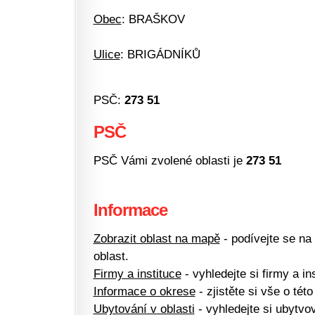
Obec
: BRAŠKOV
Ulice
: BRIGÁDNÍKŮ
PSČ:
273 51
PSČ
PSČ Vámi zvolené oblasti je
273 51
Informace
Zobrazit oblast na mapě
- podívejte se na
oblast.
Firmy a instituce
- vyhledejte si firmy a ins
Informace o okrese
- zjistěte si vše o této
Ubytování v oblasti
- vyhledejte si ubytvov