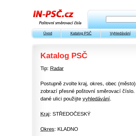
Úvod
Katalog PSČ
Vyhledávání
Katalog PSČ
Tip:
Radar
Postupně zvolte kraj, okres, obec (město) 
zobrazí přesné poštovní směrovací číslo. 
dané ulici použijte
vyhledávání
.
Kraj
: STŘEDOČESKÝ
Okres
: KLADNO