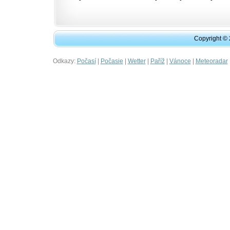
Copyright ©
Odkazy:
|
|
|
|
|
Počasí
Počasie
Wetter
Paříž
Vánoce
Meteoradar