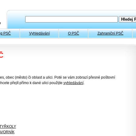
og PSČ
Vyhledávání
O PSČ
Zahraniční PSČ
Č
es, obec (město) či oblast a ulici. Poté se vám zobrazí přesné poštovní
hcete přejít přímo k dané ulici použijte
vyhledávání
.
TYŘKOLY
AVORNÍK