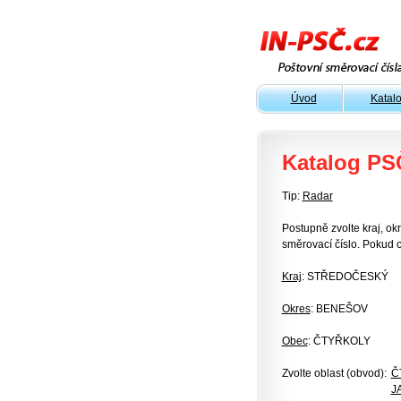
Úvod
Katal
Katalog PS
Tip:
Radar
Postupně zvolte kraj, okr
směrovací číslo. Pokud c
Kraj
: STŘEDOČESKÝ
Okres
: BENEŠOV
Obec
: ČTYŘKOLY
Zvolte oblast (obvod):
Č
J