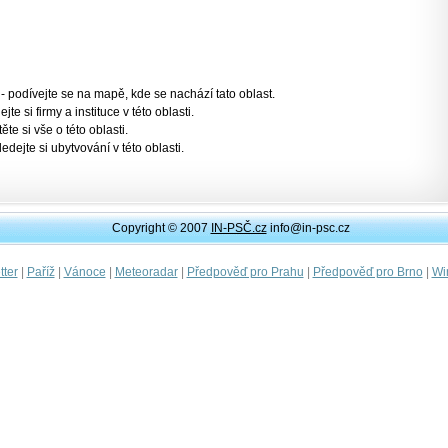
- podívejte se na mapě, kde se nachází tato oblast.
jte si firmy a instituce v této oblasti.
těte si vše o této oblasti.
ledejte si ubytvování v této oblasti.
Copyright © 2007
IN-PSČ.cz
info@in-psc.cz
|
|
|
|
|
|
ter
Paříž
Vánoce
Meteoradar
Předpověď pro Prahu
Předpověď pro Brno
Wi