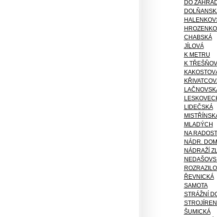
DO ZAHRÁD
DOLŇANSK
HALENKOV
HROZENKO
CHABSKÁ
JÍLOVÁ
K METRU
K TŘEŠŇO
KAKOSTOV
KŘIVATCOV
LAČNOVSK
LESKOVEC
LIDEČSKÁ
MISTŘÍNSK
MLADÝCH
NA RADOST
NÁDR. DOM
NÁDRAŽÍ ZL
NEDAŠOVS
ROZRAZIL
ŘEVNICKÁ
SAMOTA
STRÁŽNÍ D
STROJÍRE
ŠUMICKÁ