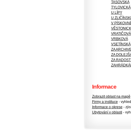
TASOVSKÁ
TYLOVICKÁ
U LÍPY
U ZLIČÍNS
V PÍSKOVN
VĚSTONIC
VRATIČOVÁ
VRBKOVÁ
VSETÍNSKÁ
ZA ARCHIV
ZA DOLEJŠ
ZA RADOST
ZAHRÁDKÁ
Informace
Zobrazit oblast na mapě
Firmy a instituce
- vyhlede
Informace o okrese
- zjis
Ubytování v oblasti
- vyh