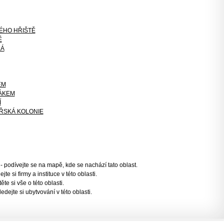
KÉHO HŘIŠTĚ
Ě
KÁ
EM
ÁKEM
Í
ŘSKÁ KOLONIE
- podívejte se na mapě, kde se nachází tato oblast.
jte si firmy a instituce v této oblasti.
těte si vše o této oblasti.
ledejte si ubytvování v této oblasti.