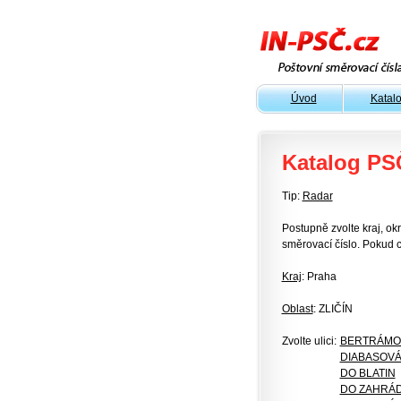
Úvod
Katal
Katalog PS
Tip:
Radar
Postupně zvolte kraj, okr
směrovací číslo. Pokud c
Kraj
: Praha
Oblast
: ZLIČÍN
Zvolte ulici:
BERTRÁMO
DIABASOV
DO BLATIN
DO ZAHRÁD