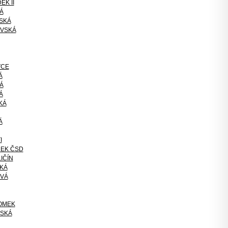
EK II
Á
SKÁ
VSKÁ
VCE
Á
Á
Á
KÁ
Á
I
EK ČSD
IČÍN
KÁ
OVÁ
OMEK
NSKÁ