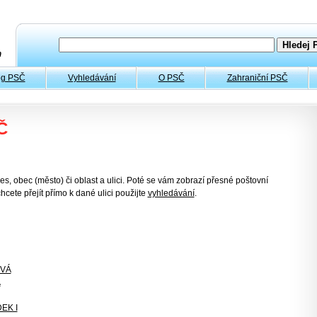
og PSČ
Vyhledávání
O PSČ
Zahraniční PSČ
Č
es, obec (město) či oblast a ulici. Poté se vám zobrazí přesné poštovní
hcete přejít přímo k dané ulici použijte
vyhledávání
.
VÁ
Á
EK I