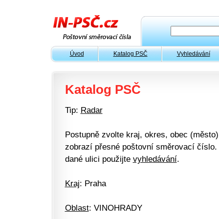
Úvod
Katalog PSČ
Vyhledávání
Katalog PSČ
Tip:
Radar
Postupně zvolte kraj, okres, obec (město) 
zobrazí přesné poštovní směrovací číslo. 
dané ulici použijte
vyhledávání
.
Kraj
: Praha
Oblast
: VINOHRADY