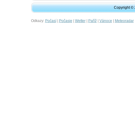
Copyright ©
Odkazy:
|
|
|
|
|
Počasí
Počasie
Wetter
Paříž
Vánoce
Meteoradar