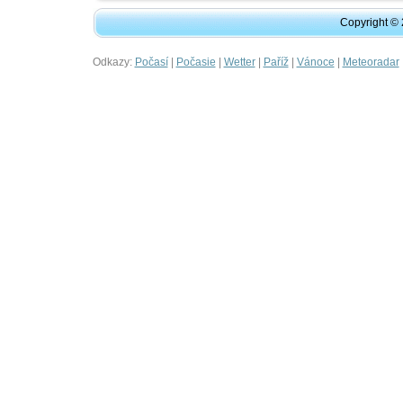
Copyright ©
Odkazy:
|
|
|
|
|
Počasí
Počasie
Wetter
Paříž
Vánoce
Meteoradar