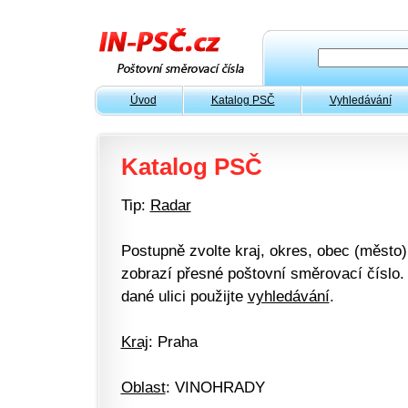
Úvod
Katalog PSČ
Vyhledávání
Katalog PSČ
Tip:
Radar
Postupně zvolte kraj, okres, obec (město) 
zobrazí přesné poštovní směrovací číslo. 
dané ulici použijte
vyhledávání
.
Kraj
: Praha
Oblast
: VINOHRADY