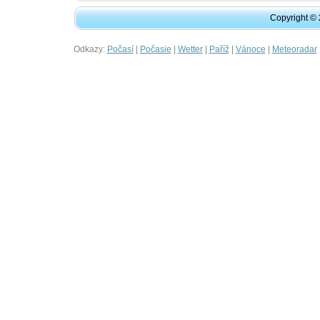
Copyright ©
Odkazy:
|
|
|
|
|
Počasí
Počasie
Wetter
Paříž
Vánoce
Meteoradar