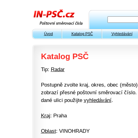
Úvod
Katalog PSČ
Vyhledávání
Katalog PSČ
Tip:
Radar
Postupně zvolte kraj, okres, obec (město) 
zobrazí přesné poštovní směrovací číslo. 
dané ulici použijte
vyhledávání
.
Kraj
: Praha
Oblast
: VINOHRADY