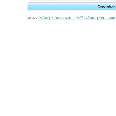
Copyright ©
Odkazy:
|
|
|
|
|
Počasí
Počasie
Wetter
Paříž
Vánoce
Meteoradar