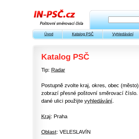
Úvod
Katalog PSČ
Vyhledávání
Katalog PSČ
Tip:
Radar
Postupně zvolte kraj, okres, obec (město) 
zobrazí přesné poštovní směrovací číslo. 
dané ulici použijte
vyhledávání
.
Kraj
: Praha
Oblast
: VELESLAVÍN