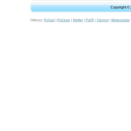
Copyright ©
Odkazy:
|
|
|
|
|
Počasí
Počasie
Wetter
Paříž
Vánoce
Meteoradar