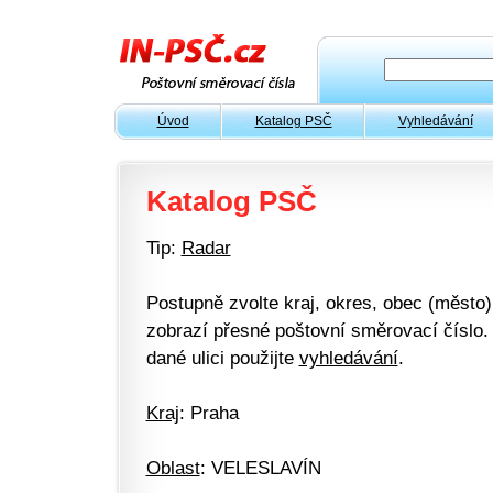
Úvod
Katalog PSČ
Vyhledávání
Katalog PSČ
Tip:
Radar
Postupně zvolte kraj, okres, obec (město) 
zobrazí přesné poštovní směrovací číslo. 
dané ulici použijte
vyhledávání
.
Kraj
: Praha
Oblast
: VELESLAVÍN