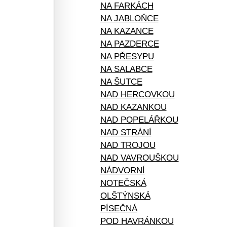
NA FARKÁCH
NA JABLOŇCE
NA KAZANCE
NA PAZDERCE
NA PŘESYPU
NA SALABCE
NA ŠUTCE
NAD HERCOVKOU
NAD KAZANKOU
NAD POPELÁŘKOU
NAD STRÁNÍ
NAD TROJOU
NAD VAVROUŠKOU
NÁDVORNÍ
NOTEČSKÁ
OLŠTÝNSKÁ
PÍSEČNÁ
POD HAVRÁNKOU