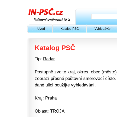
Úvod
Katalog PSČ
Vyhledávání
Katalog PSČ
Tip:
Radar
Postupně zvolte kraj, okres, obec (město) 
zobrazí přesné poštovní směrovací číslo. 
dané ulici použijte
vyhledávání
.
Kraj
: Praha
Oblast
: TROJA