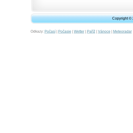
Copyright ©
Odkazy:
|
|
|
|
|
Počasí
Počasie
Wetter
Paříž
Vánoce
Meteoradar