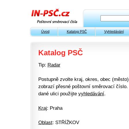
Úvod
Katalog PSČ
Vyhledávání
Katalog PSČ
Tip:
Radar
Postupně zvolte kraj, okres, obec (město) 
zobrazí přesné poštovní směrovací číslo. 
dané ulici použijte
vyhledávání
.
Kraj
: Praha
Oblast
: STŘÍŽKOV