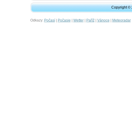
Copyright ©
Odkazy:
|
|
|
|
|
Počasí
Počasie
Wetter
Paříž
Vánoce
Meteoradar