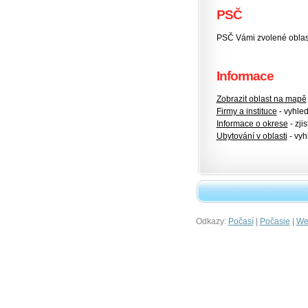
PSČ
PSČ Vámi zvolené oblas
Informace
Zobrazit oblast na mapě
Firmy a instituce
- vyhlede
Informace o okrese
- zjis
Ubytování v oblasti
- vyh
Odkazy:
|
|
Počasí
Počasie
Wet