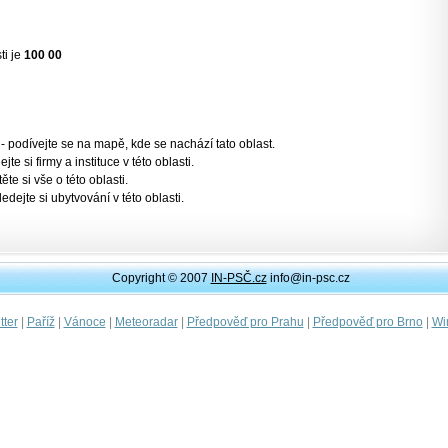
ti je
100 00
- podívejte se na mapě, kde se nachází tato oblast.
jte si firmy a instituce v této oblasti.
těte si vše o této oblasti.
ledejte si ubytvování v této oblasti.
Copyright © 2007
IN-PSČ.cz
info@in-psc.cz
|
|
|
|
|
|
ter
Paříž
Vánoce
Meteoradar
Předpověď pro Prahu
Předpověď pro Brno
Wi