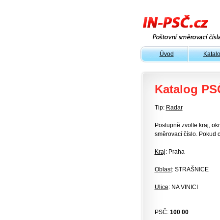
Úvod
Katal
Katalog PS
Tip:
Radar
Postupně zvolte kraj, okr
směrovací číslo. Pokud c
Kraj
: Praha
Oblast
: STRAŠNICE
Ulice
: NA VINICI
PSČ:
100 00