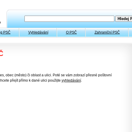
og PSČ
Vyhledávání
O PSČ
Zahraniční PSČ
Č
es, obec (město) či oblast a ulici. Poté se vám zobrazí přesné poštovní
hcete přejít přímo k dané ulici použijte
vyhledávání
.