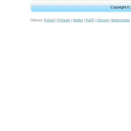
Copyright ©
Odkazy:
|
|
|
|
|
Počasí
Počasie
Wetter
Paříž
Vánoce
Meteoradar