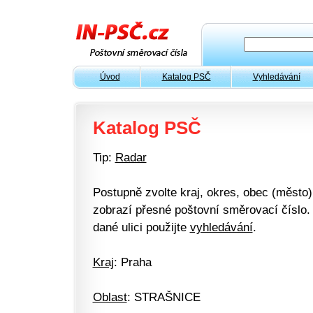
Úvod
Katalog PSČ
Vyhledávání
Katalog PSČ
Tip:
Radar
Postupně zvolte kraj, okres, obec (město) 
zobrazí přesné poštovní směrovací číslo. 
dané ulici použijte
vyhledávání
.
Kraj
: Praha
Oblast
: STRAŠNICE