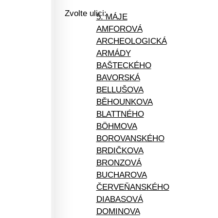
Zvolte ulici:
5. MÁJE
AMFOROVÁ
ARCHEOLOGICKÁ
ARMÁDY
BAŠTECKÉHO
BAVORSKÁ
BELLUŠOVA
BĚHOUNKOVA
BLATTNÉHO
BÖHMOVA
BOROVANSKÉHO
BRDIČKOVA
BRONZOVÁ
BUCHAROVA
ČERVEŇANSKÉHO
DIABASOVÁ
DOMINOVA