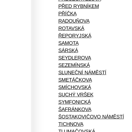
PŘED RYBNÍKEM
PŘÍČKA
RADOUŇOVA
ROTAVSKÁ
ŘEPORYJSKÁ
SAMOTA
SÁRSKÁ
SEYDLEROVA
SEZEMÍNSKÁ
SLUNEČNÍ NÁMĚSTÍ
SMETÁČKOVA
SMÍCHOVSKÁ
SUCHÝ VRŠEK
SYMFONICKÁ
ŠAFRÁNKOVA
ŠOSTAKOVIČOVO NÁMĚSTÍ
TICHNOVA
TLUMAČOVSKÁ