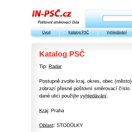
Úvod
Katalog PSČ
Vyhledávání
Katalog PSČ
Tip:
Radar
Postupně zvolte kraj, okres, obec (město) 
zobrazí přesné poštovní směrovací číslo. 
dané ulici použijte
vyhledávání
.
Kraj
: Praha
Oblast
: STODŮLKY