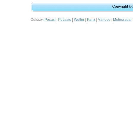
Copyright ©
Odkazy:
|
|
|
|
|
Počasí
Počasie
Wetter
Paříž
Vánoce
Meteoradar