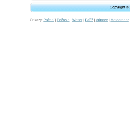
Copyright ©
Odkazy:
|
|
|
|
|
Počasí
Počasie
Wetter
Paříž
Vánoce
Meteoradar