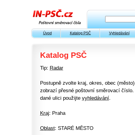
Úvod
Katalog PSČ
Vyhledávání
Katalog PSČ
Tip:
Radar
Postupně zvolte kraj, okres, obec (město) 
zobrazí přesné poštovní směrovací číslo. 
dané ulici použijte
vyhledávání
.
Kraj
: Praha
Oblast
: STARÉ MĚSTO