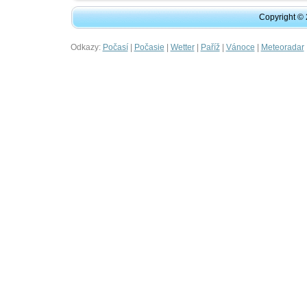
Copyright ©
Odkazy:
|
|
|
|
|
Počasí
Počasie
Wetter
Paříž
Vánoce
Meteoradar