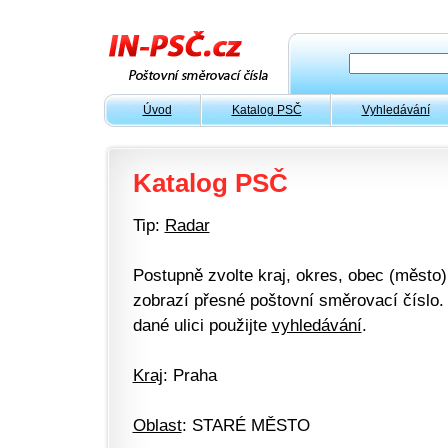
Úvod
Katalog PSČ
Vyhledávání
Katalog PSČ
Tip:
Radar
Postupně zvolte kraj, okres, obec (město) 
zobrazí přesné poštovní směrovací číslo. 
dané ulici použijte
vyhledávání
.
Kraj
: Praha
Oblast
: STARÉ MĚSTO