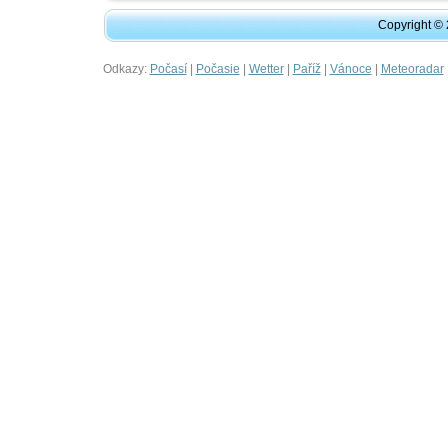
Copyright ©
Odkazy:
|
|
|
|
|
Počasí
Počasie
Wetter
Paříž
Vánoce
Meteoradar