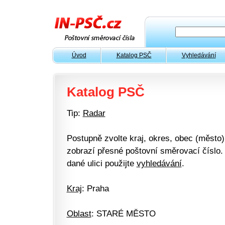
Úvod
Katalog PSČ
Vyhledávání
Katalog PSČ
Tip:
Radar
Postupně zvolte kraj, okres, obec (město) 
zobrazí přesné poštovní směrovací číslo. 
dané ulici použijte
vyhledávání
.
Kraj
: Praha
Oblast
: STARÉ MĚSTO