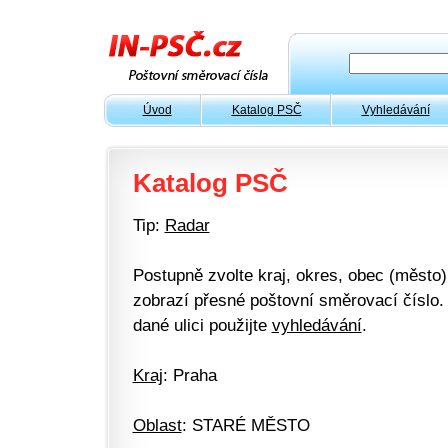
Úvod
Katalog PSČ
Vyhledávání
Katalog PSČ
Tip:
Radar
Postupně zvolte kraj, okres, obec (město) 
zobrazí přesné poštovní směrovací číslo. 
dané ulici použijte
vyhledávání
.
Kraj
: Praha
Oblast
: STARÉ MĚSTO