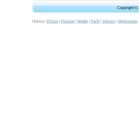
Copyright ©
Odkazy:
|
|
|
|
|
Počasí
Počasie
Wetter
Paříž
Vánoce
Meteoradar