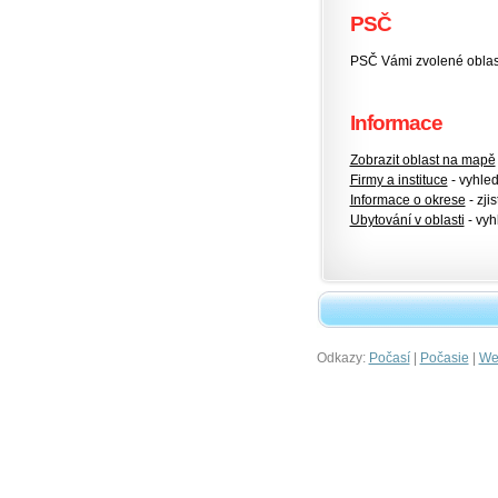
PSČ
PSČ Vámi zvolené oblas
Informace
Zobrazit oblast na mapě
Firmy a instituce
- vyhlede
Informace o okrese
- zjis
Ubytování v oblasti
- vyh
Odkazy:
|
|
Počasí
Počasie
Wet