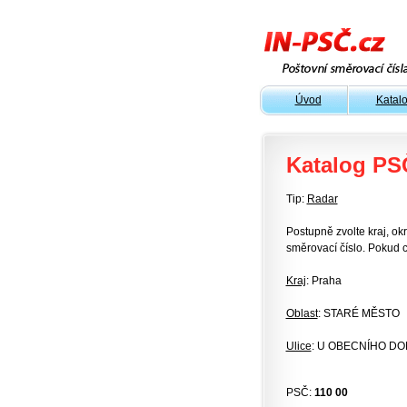
Úvod
Katal
Katalog PS
Tip:
Radar
Postupně zvolte kraj, okr
směrovací číslo. Pokud c
Kraj
: Praha
Oblast
: STARÉ MĚSTO
Ulice
: U OBECNÍHO D
PSČ:
110 00