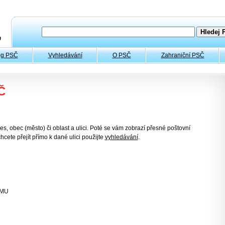
og PSČ
Vyhledávání
O PSČ
Zahraniční PSČ
Č
es, obec (město) či oblast a ulici. Poté se vám zobrazí přesné poštovní
hcete přejít přímo k dané ulici použijte
vyhledávání
.
OMU