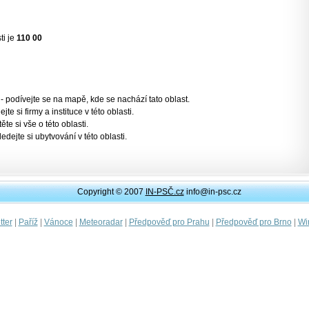
ti je
110 00
- podívejte se na mapě, kde se nachází tato oblast.
jte si firmy a instituce v této oblasti.
těte si vše o této oblasti.
ledejte si ubytvování v této oblasti.
Copyright © 2007
IN-PSČ.cz
info@in-psc.cz
|
|
|
|
|
|
ter
Paříž
Vánoce
Meteoradar
Předpověď pro Prahu
Předpověď pro Brno
Wi