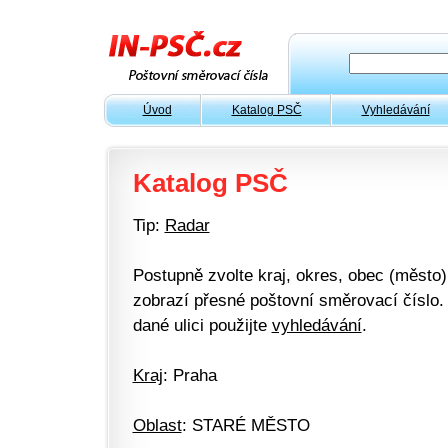
Úvod
Katalog PSČ
Vyhledávání
Katalog PSČ
Tip:
Radar
Postupně zvolte kraj, okres, obec (město) 
zobrazí přesné poštovní směrovací číslo. 
dané ulici použijte
vyhledávání
.
Kraj
: Praha
Oblast
: STARÉ MĚSTO