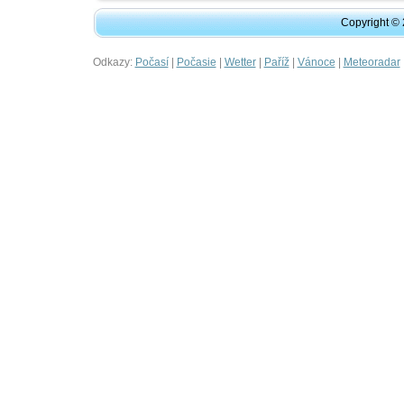
Copyright ©
Odkazy:
|
|
|
|
|
Počasí
Počasie
Wetter
Paříž
Vánoce
Meteoradar