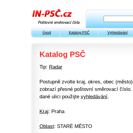
Úvod
Katalog PSČ
Vyhledávání
Katalog PSČ
Tip:
Radar
Postupně zvolte kraj, okres, obec (město) 
zobrazí přesné poštovní směrovací číslo. 
dané ulici použijte
vyhledávání
.
Kraj
: Praha
Oblast
: STARÉ MĚSTO