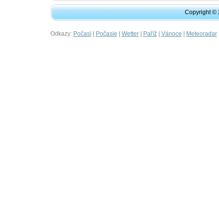
Copyright ©
Odkazy:
|
|
|
|
|
Počasí
Počasie
Wetter
Paříž
Vánoce
Meteoradar