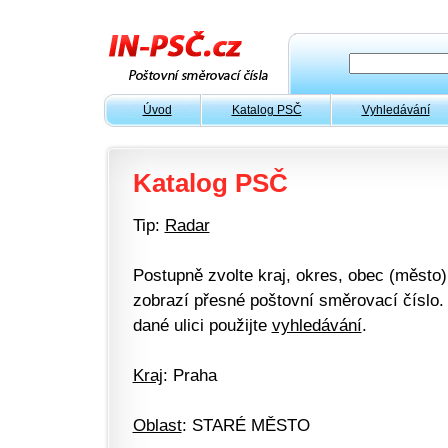
Úvod
Katalog PSČ
Vyhledávání
Katalog PSČ
Tip:
Radar
Postupně zvolte kraj, okres, obec (město) 
zobrazí přesné poštovní směrovací číslo. 
dané ulici použijte
vyhledávání
.
Kraj
: Praha
Oblast
: STARÉ MĚSTO