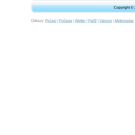
Copyright ©
Odkazy:
|
|
|
|
|
Počasí
Počasie
Wetter
Paříž
Vánoce
Meteoradar